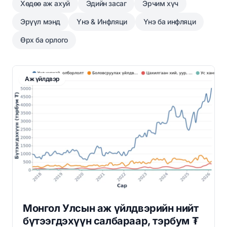
Хөдөө аж ахуй
Эдийн засаг
Эрчим хүч
Эрүүл мэнд
Үнэ & Инфляци
Үнэ ба инфляци
Өрх ба орлого
Аж үйлдвэр
Монгол Улсын аж үйлдвэрийн нийт
бүтээгдэхүүн салбараар, тэрбум ₮