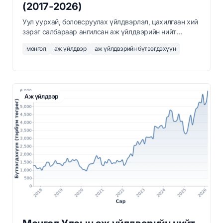
(2017-2026)
Уул уурхай, боловсруулах үйлдвэрлэл, цахилгаан хий
зэрэг салбараар ангилсан аж үйлдвэрийн нийт
бүтээгдэхүүний сарын мэдээлэл 2017 оны 9-р сараас
монгол
аж үйлдвэр
аж үйлдвэрийн бүтээгдэхүүн
2026 оны 3-р сар хүртэл, тэрбум төгрөгөөр.
Аж үйлдвэр