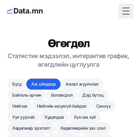
Data.mn
Togg
Өгөгдөл
Статистик мэдээлэл, интерактив график,
өгөгдлийн цуглуулга
Бүгд
Аж үйлдвэр
Аялал жуулчлал
Байгаль орчин
Боловсрол
Дэд бүтэц
Нийгэм
Нийтийн аюулгүй байдал
Санхүү
Уул уурхай
Худалдаа
Хүн ам зүй
Хөдөлмөр эрхлэлт
Хөдөлмөрийн зах зээл