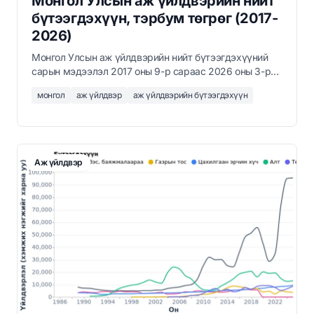
Монгол Улсын аж үйлдвэрийн нийт
бүтээгдэхүүн, тэрбум төгрөг (2017-
2026)
Монгол Улсын аж үйлдвэрийн нийт бүтээгдэхүүний
сарын мэдээлэл 2017 оны 9-р сараас 2026 оны 3-р
сар хүртэл, тэрбум төгрөгөөр, Үндэсний
монгол
аж үйлдвэр
аж үйлдвэрийн бүтээгдэхүүн
Статистикийн Хорооны мэдээллийн дагуу.
Аж үйлдвэр