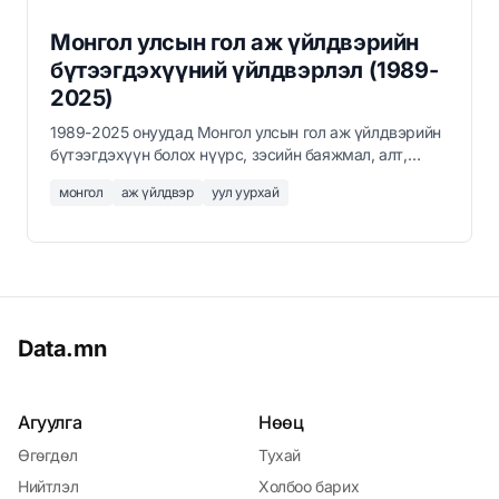
Монгол улсын гол аж үйлдвэрийн
бүтээгдэхүүний үйлдвэрлэл (1989-
2025)
1989-2025 онуудад Монгол улсын гол аж үйлдвэрийн
бүтээгдэхүүн болох нүүрс, зэсийн баяжмал, алт,
цахилгаан эрчим хүч, газрын тос, төмрийн хүдэр,
монгол
аж үйлдвэр
уул уурхай
молибдений баяжмалын үйлдвэрлэлийн жилийн
мэдээлэл. Нүүрсний үйлдвэрлэл 2022 онд 51.5 сая
тонн хүрч дээд цэгтээ хүрсэн бол зэсийн баяжмал
2023 онд 1.8 сая тонн болсон.
Data.mn
Агуулга
Нөөц
Өгөгдөл
Тухай
Нийтлэл
Холбоо барих