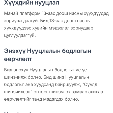
Хүүхдийн нууцлал
Манай платформ 13-аас доош насны хүүхдүүдэд
зориулагдаагүй. Бид 13-аас доош насны
хүүхдүүдээс хувийн мэдээлэл зориудаар
цуглуулдаггүй.
Энэхүү Нууцлалын бодлогын
өөрчлөлт
Бид энэхүү Нууцлалын бодлогыг үе үе
шинэчилж болно. Бид шинэ Нууцлалын
бодлогыг энэ хуудсанд байршуулж, "Сүүлд
шинэчилсэн" огноог шинэчлэх замаар аливаа
өөрчлөлтийг танд мэдэгдэх болно.