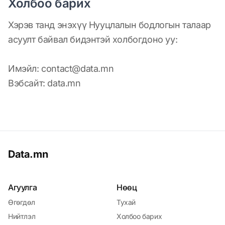
Холбоо барих
Хэрэв танд энэхүү Нууцлалын бодлогын талаар
асуулт байвал бидэнтэй холбогдоно уу:
Имэйл:
contact@data.mn
Вэбсайт: data.mn
Data.mn
Агуулга
Нөөц
Өгөгдөл
Тухай
Нийтлэл
Холбоо барих