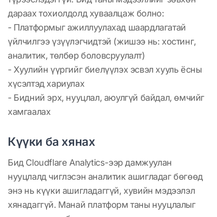
дараах тохиолдолд хуваалцаж болно:
- Платформыг ажиллуулахад шаардлагатай
үйлчилгээ үзүүлэгчидтэй (жишээ нь: хостинг,
аналитик, төлбөр боловсруулалт)
- Хуулийн үүргийг биелүүлэх эсвэл хууль ёсны
хүсэлтэд хариулах
- Бидний эрх, нууцлал, аюулгүй байдал, өмчийг
хамгаалах
Күүки ба хянах
Бид Cloudflare Analytics-ээр дамжуулан
нууцлалд чиглэсэн аналитик ашигладаг бөгөөд
энэ нь күүки ашигладаггүй, хувийн мэдээлэл
хянадаггүй. Манай платформ таны нууцлалыг