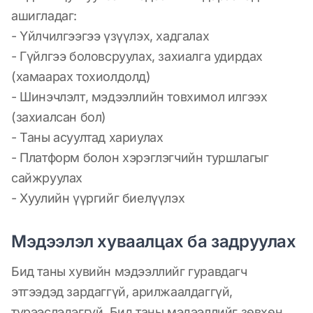
ашигладаг:
- Үйлчилгээгээ үзүүлэх, хадгалах
- Гүйлгээ боловсруулах, захиалга удирдах
(хамаарах тохиолдолд)
- Шинэчлэлт, мэдээллийн товхимол илгээх
(захиалсан бол)
- Таны асуултад хариулах
- Платформ болон хэрэглэгчийн туршлагыг
сайжруулах
- Хуулийн үүргийг биелүүлэх
Мэдээлэл хуваалцах ба задруулах
Бид таны хувийн мэдээллийг гуравдагч
этгээдэд зардаггүй, арилжаалдаггүй,
түрээслэдэггүй. Бид таны мэдээллийг зөвхөн