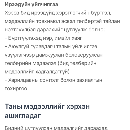
Ирээдүйн үйлчилгээ
Хэрэв бид ирээдүйд хэрэглэгчийн бүртгэл,
мэдээллийн товхимол эсвэл төлбөртэй тайлан
нэвтрүүлбэл дараахийг цуглуулж болно:
- Бүртгүүлэхэд нэр, имэйл хаяг
- Аюулгүй гуравдагч талын үйлчилгээ
үзүүлэгчээр дамжуулан боловсруулсан
төлбөрийн мэдээлэл (бид төлбөрийн
мэдээллийг хадгалдаггүй)
- Харилцааны сонголт болон захиалгын
тохиргоо
Таны мэдээллийг хэрхэн
ашигладаг
Бидний цуглуулсан мэдээллийг дараахад