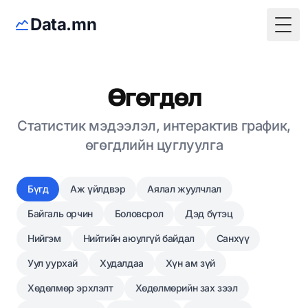
Data.mn
Togg
Өгөгдөл
Статистик мэдээлэл, интерактив график,
өгөгдлийн цуглуулга
Бүгд
Аж үйлдвэр
Аялал жуулчлал
Байгаль орчин
Боловсрол
Дэд бүтэц
Нийгэм
Нийтийн аюулгүй байдал
Санхүү
Уул уурхай
Худалдаа
Хүн ам зүй
Хөдөлмөр эрхлэлт
Хөдөлмөрийн зах зээл