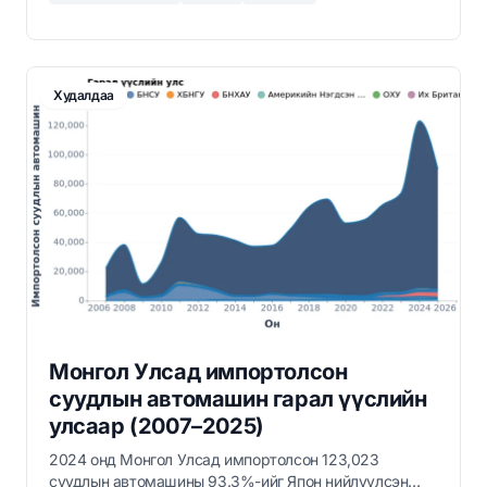
юм.
Худалдаа
Монгол Улсад импортолсон
суудлын автомашин гарал үүслийн
улсаар (2007–2025)
2024 онд Монгол Улсад импортолсон 123,023
суудлын автомашины 93.3%-ийг Япон нийлүүлсэн