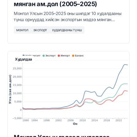
мянган ам.дол (2005–2025)
Монгол Улсын 2005–2025 оны шилдэг 10 худалдааны
түнш орнуудад хийсэн экспортын мэдээ мянган
ам.доллараар. БНХАУ нийт экспортын 90 гаруй
монгол
экспорт
худалдааны түнш
хувийг эзэлдэг.
Худалдаа