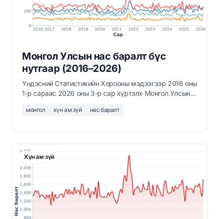
Монгол Улсын нас баралт бүс
нутгаар (2016–2026)
Үндэсний Статистикийн Хорооны мэдээгээр 2016 оны
1-р сараас 2026 оны 3-р сар хүртэлх Монгол Улсын
дөрвөн бүс нутаг болон Улаанбаатар хотын сар
монгол
хүн ам зүй
нас баралт
бүрийн нас баралтын тоо.
Хүн ам зүй