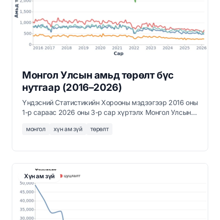
Монгол Улсын амьд төрөлт бүс
нутгаар (2016–2026)
Үндэсний Статистикийн Хорооны мэдээгээр 2016 оны
1-р сараас 2026 оны 3-р сар хүртэлх Монгол Улсын
дөрвөн бүс нутаг болон Улаанбаатар хотын сар
монгол
хүн ам зүй
төрөлт
бүрийн амьд төрөлтийн тоо.
Хүн ам зүй