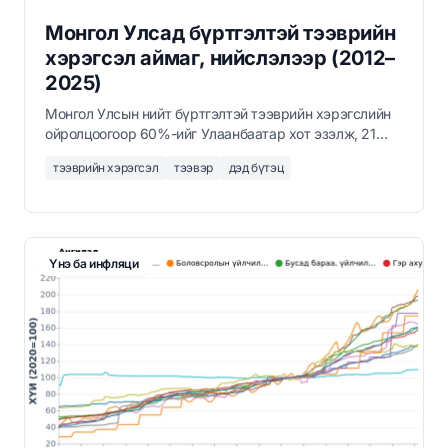
Монгол Улсад бүртгэлтэй тээврийн
хэрэгсэл аймаг, нийслэлээр (2012–
2025)
Монгол Улсын нийт бүртгэлтэй тээврийн хэрэгслийн
ойролцоогоор 60%-ийг Улаанбаатар хот эзэлж, 21
аймгаас Өмнөговь аймаг хоёрдугаарт орж байна.
тээврийн хэрэгсэл
тээвэр
дэд бүтэц
2012–2025 оны бүх аймаг, нийслэлийн жилийн
мэдээлэл.
Үнэ ба инфляци