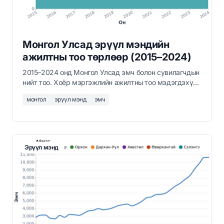
Монгол Улсад эрүүл мэндийн
ажилтны тоо төрлөөр (2015–2024)
2015–2024 онд Монгол Улсад эмч болон сувилагчдын
нийт тоо. Хоёр мэргэжлийн ажилтны тоо мэдэгдэхүйц
өссөн — эмчийн тоо 67 хувиар нэмэгдэж бараг
монгол
эрүүл мэнд
эмч
16,000 болж, сувилагчийн тоо 33 хувиар өсч 15,000-
аас давсан нь Монголын эрүүл мэндийн системд
хөрөнгө оруулалт тогтмол нэмэгдэж байгааг харуулж
байна.
Эрүүл мэнд