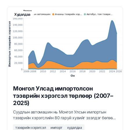
Худалдаа
Монгол Улсад импортолсон
тээврийн хэрэгсэл төрлөөр (2007–
2025)
Суудлын автомашин нь Монгол Улсын импортын
тээврийн хэрэгслийн 80 гаруй хувийг эзэлдэг бөгөөд
2024 онд нийт 154,294 тээврийн хэрэгсэл
тээврийн хэрэгсэл
импорт
худалдаа
импортолсон нь 2007 оноос 4 дахин өссөн үзүүлэлт