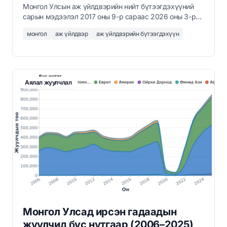
Монгол Улсын аж үйлдвэрийн нийт бүтээгдэхүүний
сарын мэдээлэл 2017 оны 9-р сараас 2026 оны 3-р
сар хүртэл, тэрбум төгрөгөөр, Үндэсний
монгол
аж үйлдвэр
аж үйлдвэрийн бүтээгдэхүүн
Статистикийн Хорооны мэдээллийн дагуу.
Аялал жуулчлал
Монгол Улсад ирсэн гадаадын
жуулчид бүс нутгаар (2006–2025)