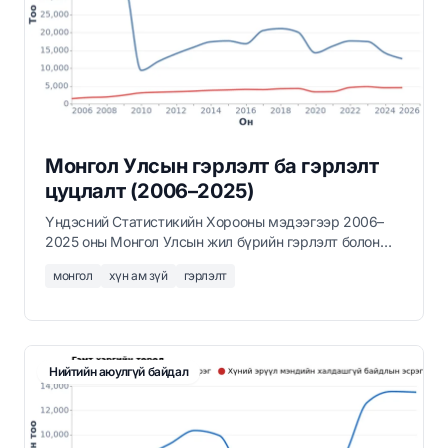
Монгол Улсын гэрлэлт ба гэрлэлт
цуцлалт (2006–2025)
Үндэсний Статистикийн Хорооны мэдээгээр 2006–
2025 оны Монгол Улсын жил бүрийн гэрлэлт болон
гэрлэлт цуцлалтын тоо.
монгол
хүн ам зүй
гэрлэлт
Нийтийн аюулгүй байдал