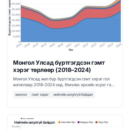
Монгол Улсад бүртгэгдсэн гэмт
хэрэг төрлөөр (2018–2024)
Монгол Улсад жил бүр бүртгэгдсэн гэмт хэрэг гол
ангиллаар 2018–2024 онд. Өмчлөх эрхийн эсрэг гэмт
хэрэг нийт хэргийн 60 гаруй хувийг эзэлдэг.
монгол
гэмт хэрэг
нийтийн аюулгүй байдал
Нийтийн аюулгүй байдал