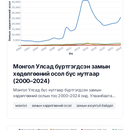
Монгол Улсад бүртгэгдсэн замын
хөдөлгөөний осол бүс нутгаар
(2000–2024)
Монгол Улсад бүс нутгаар бүртгэгдсэн замын
хөдөлгөөний ослын тоо 2000–2024 онд. Улаанбаатар
нийт ослын 80 гаруй хувийг эзэлдэг бөгөөд 2020
монгол
замын хөдөлгөөний осол
замын аюулгүй байдал
оноос хойш ослын тоо эргэж нэмэгджээ.