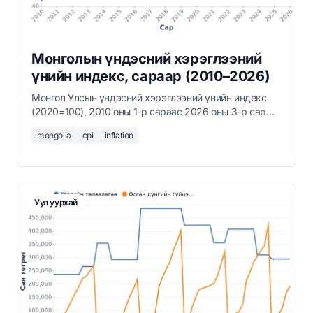
Монголын үндэсний хэрэглээний
үнийн индекс, сараар (2010–2026)
Монгол Улсын үндэсний хэрэглээний үнийн индекс
(2020=100), 2010 оны 1-р сараас 2026 оны 3-р сар
хүртэл, Үндэсний Статистикийн Хорооны
mongolia
cpi
inflation
мэдээллээр.
Уул уурхай