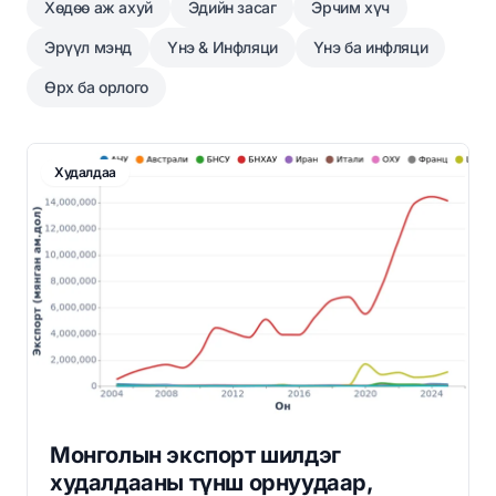
Хөдөө аж ахуй
Эдийн засаг
Эрчим хүч
Эрүүл мэнд
Үнэ & Инфляци
Үнэ ба инфляци
Өрх ба орлого
Худалдаа
Монголын экспорт шилдэг
худалдааны түнш орнуудаар,