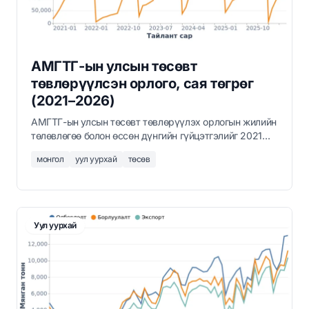
АМГТГ-ын улсын төсөвт
төвлөрүүлсэн орлого, сая төгрөг
(2021–2026)
АМГТГ-ын улсын төсөвт төвлөрүүлэх орлогын жилийн
төлөвлөгөө болон өссөн дүнгийн гүйцэтгэлийг 2021
оны 1 сараас 2026 оны 6 сар хүртэл сая төгрөгөөр
монгол
уул уурхай
төсөв
харуулав.
Уул уурхай