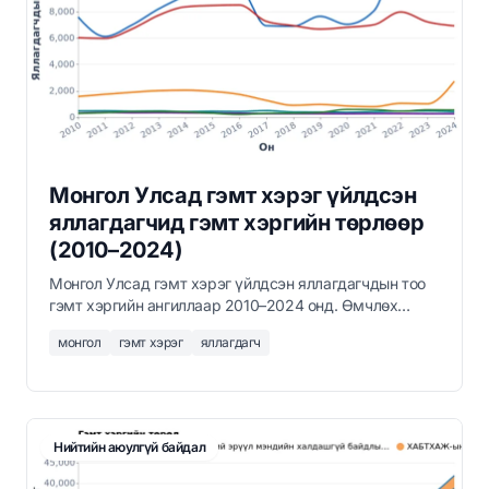
Монгол Улсад гэмт хэрэг үйлдсэн
яллагдагчид гэмт хэргийн төрлөөр
(2010–2024)
Монгол Улсад гэмт хэрэг үйлдсэн яллагдагчдын тоо
гэмт хэргийн ангиллаар 2010–2024 онд. Өмчлөх
эрхийн эсрэг хэргийн яллагдагчид байнга
монгол
гэмт хэрэг
яллагдагч
давамгайлдаг.
Нийтийн аюулгүй байдал