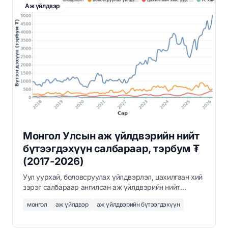
Аж үйлдвэр
Монгол Улсын аж үйлдвэрийн нийт
бүтээгдэхүүн салбараар, тэрбум ₮
(2017-2026)
Уул уурхай, боловсруулах үйлдвэрлэл, цахилгаан хий
зэрэг салбараар ангилсан аж үйлдвэрийн нийт
бүтээгдэхүүний сарын мэдээлэл 2017 оны 9-р сараас
монгол
аж үйлдвэр
аж үйлдвэрийн бүтээгдэхүүн
2026 оны 3-р сар хүртэл, тэрбум төгрөгөөр.