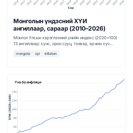
Монголын үндэсний ХҮИ
ангиллаар, сараар (2010–2026)
Монгол Улсын хэрэглээний үнийн индекс (2020=100)
13 ангиллаар: хүнс, орон сууц, тээвэр, эрчим хүч
болон бусад, 2010 оноос 2026 оны 3-р сар хүртэл.
mongolia
cpi
inflation
Үнэ ба инфляци