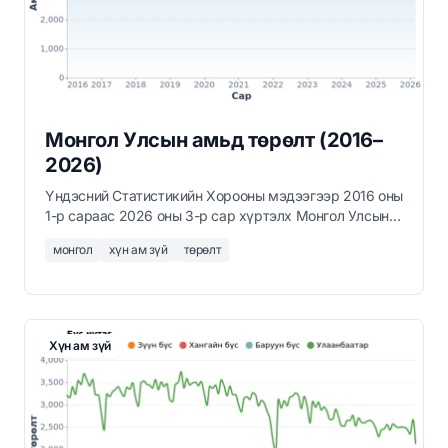
Монгол Улсын амьд төрөлт (2016–
2026)
Үндэсний Статистикийн Хорооны мэдээгээр 2016 оны
1-р сараас 2026 оны 3-р сар хүртэлх Монгол Улсын
сар бүрийн амьд төрөлтийн тоо.
монгол
хүн ам зүй
төрөлт
Хүн ам зүй