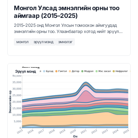
Монгол Улсад эмнэлгийн орны тоо
аймгаар (2015–2025)
2015–2025 онд Монгол Улсын томоохон аймгуудад
эмнэлгийн орны тоо. Улаанбаатар хотод нийт эрүүл
мэндийн хүчин чадлын ихэнх хэсэг төвлөрч байхад
монгол
эрүүл мэнд
эмнэлэг
Орхон, Дархан-Уул, Өвөрхангай, Хөвсгөл зэрэг
аймгийн төвүүд бүс нутгийн эрүүл мэндийн дэд
бүтцийг хадгалж байна.
Эрүүл мэнд