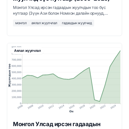
Монгол Улсад ирсэн гадаадын жуулчдын тоо бүс
нутгаар (Зүүн Ази болон Номхон далайн орнууд,
Европ, Америк, Ойрхи Дорнод, Өмнөд Ази, Африк)
монгол
аялал жуулчлал
гадаадын жуулчид
2006–2025 онд.
Аялал жуулчлал
Монгол Улсад ирсэн гадаадын