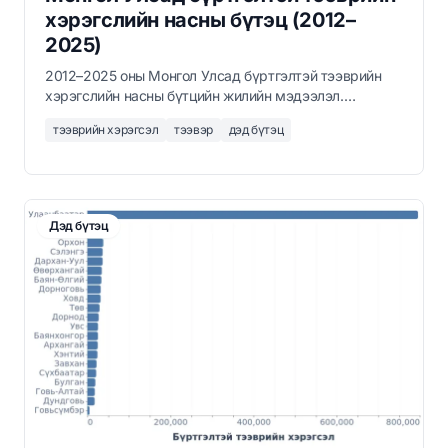
хэрэгслийн насны бүтэц (2012–
2025)
2012–2025 оны Монгол Улсад бүртгэлтэй тээврийн
хэрэгслийн насны бүтцийн жилийн мэдээлэл.
Монголын паркийн 80 гаруй хувь нь 10-аас дээш
тээврийн хэрэгсэл
тээвэр
дэд бүтэц
насны тээврийн хэрэгсэл бөгөөд хуучин автомашины
импортоос хамааралтайг харуулж байна.
Дэд бүтэц