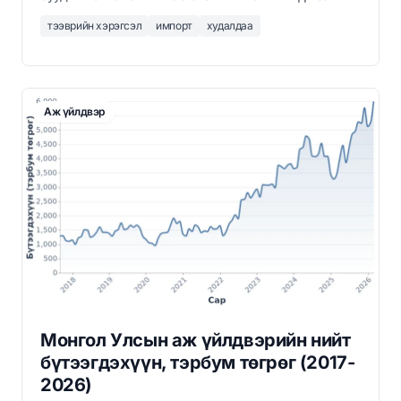
бөгөөд үүнийг БНХАУ (3,546) болон БНСУ (1,365)
тээврийн хэрэгсэл
импорт
худалдаа
дагаж байв. Энэ нь Монгол Улс Зүүн Азийн хуучин
автомашины импортоос хамаарч байгааг харуулж
байна.
Аж үйлдвэр
Монгол Улсын аж үйлдвэрийн нийт
бүтээгдэхүүн, тэрбум төгрөг (2017-
2026)