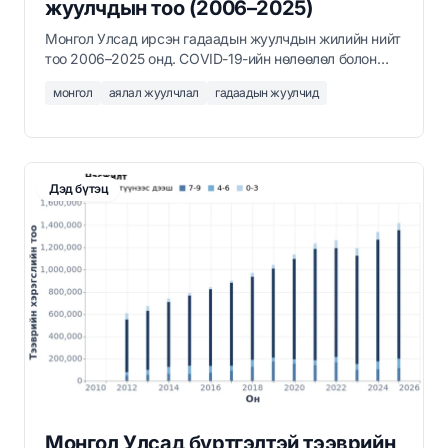
жуулчдын тоо (2006–2025)
Монгол Улсад ирсэн гадаадын жуулчдын жилийн нийт
тоо 2006–2025 онд. COVID-19-ийн нөлөөлөл болон
коронавирусын дараах сэргэлтийг харуулна.
монгол
аялал жуулчлал
гадаадын жуулчид
Дэд бүтэц
Монгол Улсад бүртгэлтэй тээврийн