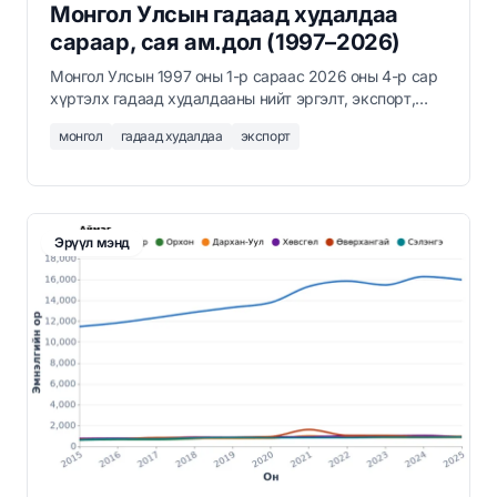
Монгол Улсын гадаад худалдаа
сараар, сая ам.дол (1997–2026)
Монгол Улсын 1997 оны 1-р сараас 2026 оны 4-р сар
хүртэлх гадаад худалдааны нийт эргэлт, экспорт,
импорт, баланс сараар сая ам.доллараар.
монгол
гадаад худалдаа
экспорт
Эрүүл мэнд