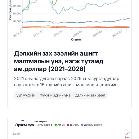
Дэлхийн зах зээлийн ашигт
малтмалын үнэ, нэгж тутамд
ам.доллар (2021–2026)
2021 оны нэгдүгээр сараас 2026 оны зургаадугаар
сар хүртэлх 15 төрлийн ашигт малтмалын дэлхийн
зах зээлийн сарын үнийг тонн, тройн унц эсвэл
уул уурхай
түүхий эдийн үнэ
дэлхийн зах зээл
килограмм тутамд ам.доллароор харуулав.
Эрчим хүч