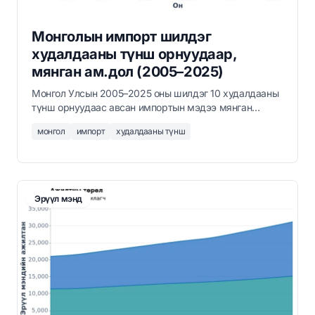
Монголын импорт шилдэг
худалдааны түнш орнуудаар,
мянган ам.дол (2005–2025)
Монгол Улсын 2005–2025 оны шилдэг 10 худалдааны
түнш орнуудаас авсан импортын мэдээ мянган
ам.доллараар. БНХАУ, ОХУ тэргүүлэх эх сурвалж.
монгол
импорт
худалдааны түнш
Бүх орнуудын мэдээ татаж авах боломжтой.
Эрүүл мэнд