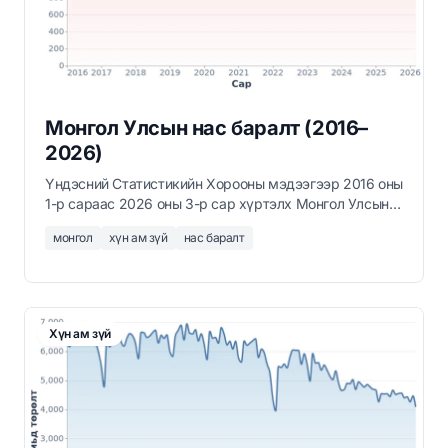
Монгол Улсын нас баралт (2016–
2026)
Үндэсний Статистикийн Хорооны мэдээгээр 2016 оны
1-р сараас 2026 оны 3-р сар хүртэлх Монгол Улсын
сар бүрийн нас баралтын тоо.
монгол
хүн ам зүй
нас баралт
Хүн ам зүй