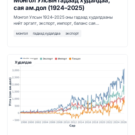
Монгол Улсын гадаад худалдаа,
сая ам.дол (1924–2025)
Монгол Улсын 1924–2025 оны гадаад худалдааны
нийт эргэлт, экспорт, импорт, баланс сая
ам.доллараар. Үндэсний Статистикийн Хорооны
монгол
гадаад худалдаа
экспорт
мэдээ.
Худалдаа