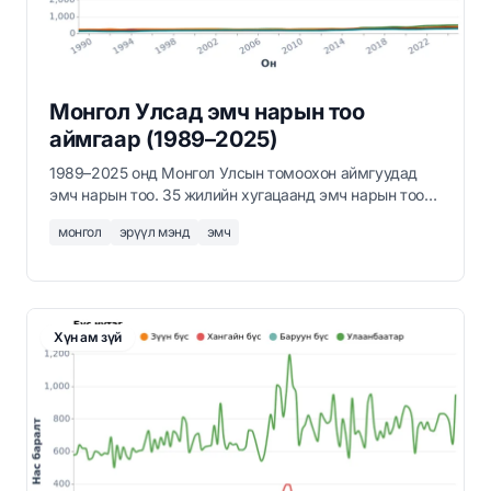
Монгол Улсад эмч нарын тоо
аймгаар (1989–2025)
1989–2025 онд Монгол Улсын томоохон аймгуудад
эмч нарын тоо. 35 жилийн хугацаанд эмч нарын тоо
гурав дахин нэмэгдэж, 2025 онд Улаанбаатар хотод
монгол
эрүүл мэнд
эмч
10,600 гаруй эмч ажиллаж байна. Аймгийн эмч нарын
тоо тогтвортой боловч удаан өссөн.
Хүн ам зүй