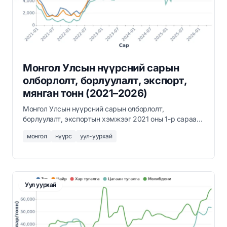
Монгол Улсын нүүрсний сарын
олборлолт, борлуулалт, экспорт,
мянган тонн (2021–2026)
Монгол Улсын нүүрсний сарын олборлолт,
борлуулалт, экспортын хэмжээг 2021 оны 1-р сараас
2026 оны 6-р сар хүртэл мянган тонноор харуулав.
монгол
нүүрс
уул-уурхай
Уул уурхай