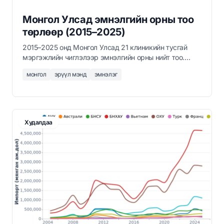
Монгол Улсад эмнэлгийн орны тоо
төрлөөр (2015–2025)
2015–2025 онд Монгол Улсад 21 клиникийн тусгай
мэргэжлийн чиглэлээр эмнэлгийн орны нийт тоо.
Дотрын тасаг 7,600 гаруй ортой тэргүүлж, цаашид
монгол
эрүүл мэнд
эмнэлэг
хүүхдийн болон уламжлалт анагаах ухааны тасагнууд
дагаж байна.
Худалдаа