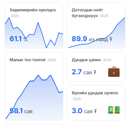
Хөдөлмөрийн оролцоо
Дотоодын нийт
бүтээгдэхүүн
2025
2025
61.1
89.9
%
их наяд ₮
Малын тоо толгой
Дундаж цалин
2025
2025
💼
2.7
сая ₮
Өрхийн дундаж орлого
2025
💵
58.1
3.0
сая
сая ₮