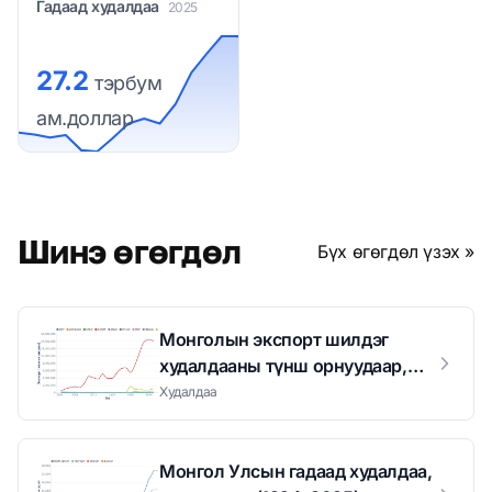
Гадаад худалдаа
2025
27.2
тэрбум
ам.доллар
Шинэ өгөгдөл
Бүх өгөгдөл үзэх »
Монголын экспорт шилдэг
худалдааны түнш орнуудаар,
мянган ам.дол (2005–2025)
Худалдаа
Монгол Улсын гадаад худалдаа,