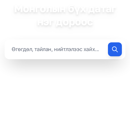
Монголын бүх датаг
нэг дороос