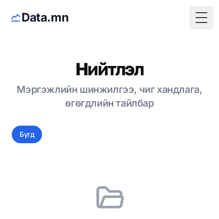
Data.mn
Togg
Нийтлэл
Мэргэжлийн шинжилгээ, чиг хандлага,
өгөгдлийн тайлбар
Бүгд