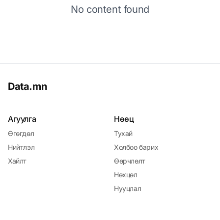
No content found
Data.mn
Агуулга
Нөөц
Өгөгдөл
Тухай
Нийтлэл
Холбоо барих
Хайлт
Өөрчлөлт
Нөхцөл
Нууцлал