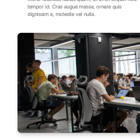
tempor id. Cras augue massa, ornare quis
dignissim a, molestie vel nulla.