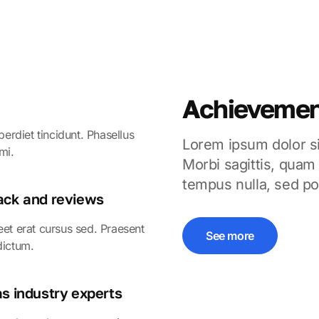
Achievemen
rdiet tincidunt. Phasellus
Lorem ipsum dolor sit
mi.
Morbi sagittis, quam 
tempus nulla, sed port
ack and reviews
eet erat cursus sed. Praesent
See more
dictum.
s industry experts