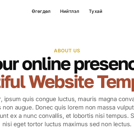
Өгөгдөл
Нийтлэл
Тухай
ABOUT US
ur online presen
iful Website Tem
ur, ipsum quis congue luctus, mauris magna conval
us non augue. Donec quis lorem non massa vulputat
dunt ex a nunc convallis, et lobortis nisi tempus.
nisi eget tortor luctus maximus sed non lectus.