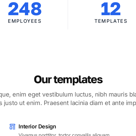
248
12
EMPLOYEES
TEMPLATES
Our templates
que, enim eget vestibulum luctus, nibh mauris bla
s justo ut enim. Praesent lacinia diam et ante im
Interior Design
Vivamus porttitor, tortor convallis aliquam