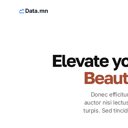
Data.mn
Elevate yo
Beaut
Donec efficit
auctor nisi lect
turpis. Sed tinci