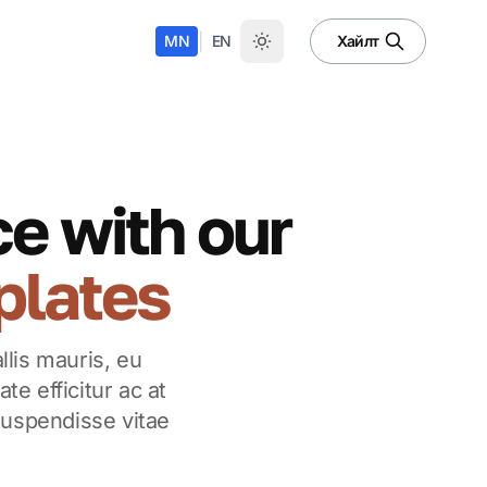
|
MN
EN
Хайлт
ce with our
plates
lis mauris, eu
e efficitur ac at
 Suspendisse vitae