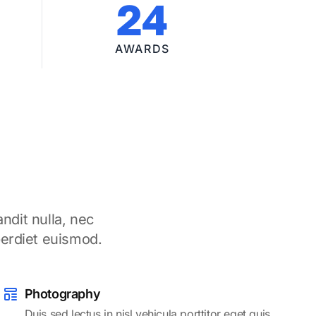
24
AWARDS
ndit nulla, nec
perdiet euismod.
Photography
Duis sed lectus in nisl vehicula porttitor eget quis