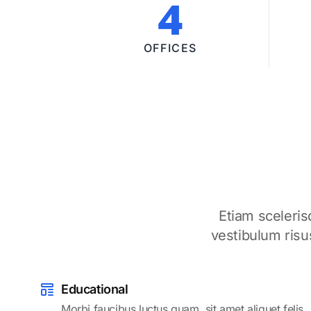
4
OFFICES
Etiam sceleris
vestibulum risu
Educational
Morbi faucibus luctus quam, sit amet aliquet felis