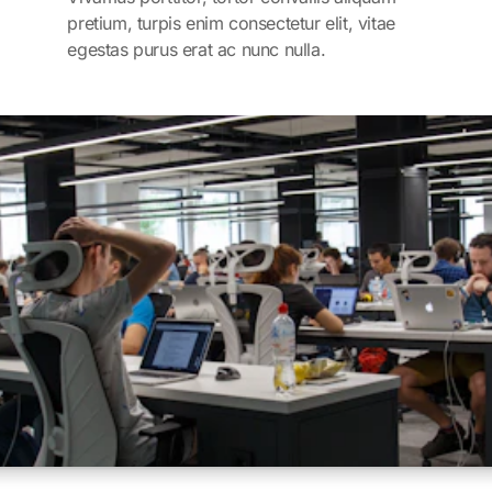
pretium, turpis enim consectetur elit, vitae
egestas purus erat ac nunc nulla.