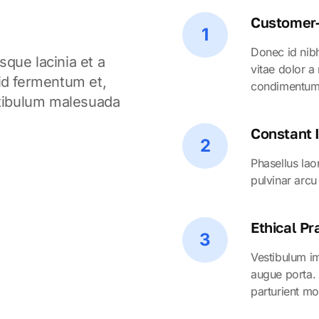
Customer-
1
Donec id nib
sque lacinia et a
vitae dolor a
 id fermentum et,
condimentum
estibulum malesuada
Constant
2
Phasellus la
pulvinar arcu
Ethical Pr
3
Vestibulum im
augue porta. 
parturient mo