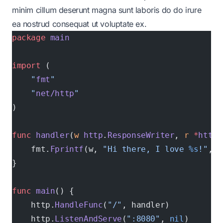
minim cillum deserunt magna sunt laboris do do irure
ea nostrud consequat ut voluptate ex.
package
 main
import
 (
    "
fmt
"
    "
net/http
"
)
func
 handler
(
w
 http
.
ResponseWriter
, 
r
 *
http
.
    fmt.
Fprintf
(w, 
"Hi there, I love 
%s
!"
, r
}
func
 main
() {
    http.
HandleFunc
(
"/"
, handler)
    http.
ListenAndServe
(
":8080"
, 
nil
)