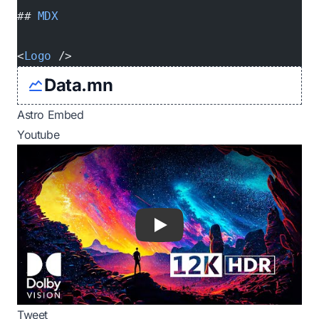
## 
MDX
<
Logo
 />
Data.mn
Astro Embed
Youtube
Play
Tweet