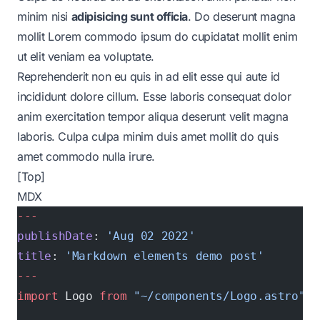
minim nisi
adipisicing sunt
officia
. Do deserunt magna
mollit Lorem commodo ipsum do cupidatat mollit enim
ut elit veniam ea voluptate.
Reprehenderit non eu quis in ad elit esse qui aute id
incididunt
dolore cillum. Esse laboris consequat dolor
anim exercitation tempor aliqua deserunt velit magna
laboris. Culpa culpa minim duis amet mollit do quis
amet commodo nulla irure.
[Top]
MDX
---
publishDate
: 
'Aug 02 2022'
title
: 
'Markdown elements demo post'
---
import
 Logo 
from
 "~/components/Logo.astro"
;