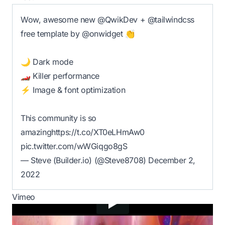
Wow, awesome new
@QwikDev
+
@tailwindcss
free template by @onwidget 👏
🌙 Dark mode
🏎️ Killer performance
⚡ Image & font optimization
This community is so
amazing
https://t.co/XT0eLHmAw0
pic.twitter.com/wWGiqgo8gS
— Steve (Builder.io) (@Steve8708)
December 2,
2022
Vimeo