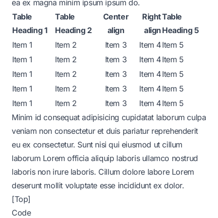
ea ex magna minim ipsum ipsum do.
Table
Table
Center
Right
Table
Heading 1
Heading 2
align
align
Heading 5
Item 1
Item 2
Item 3
Item 4
Item 5
Item 1
Item 2
Item 3
Item 4
Item 5
Item 1
Item 2
Item 3
Item 4
Item 5
Item 1
Item 2
Item 3
Item 4
Item 5
Item 1
Item 2
Item 3
Item 4
Item 5
Minim id consequat adipisicing cupidatat laborum culpa
veniam non consectetur et duis pariatur reprehenderit
eu ex consectetur. Sunt nisi qui eiusmod ut cillum
laborum Lorem officia aliquip laboris ullamco nostrud
laboris non irure laboris. Cillum dolore labore Lorem
deserunt mollit voluptate esse incididunt ex dolor.
[Top]
Code