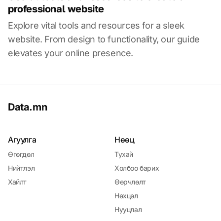
professional website
Explore vital tools and resources for a sleek
website. From design to functionality, our guide
elevates your online presence.
Data.mn
Агуулга
Нөөц
Өгөгдөл
Тухай
Нийтлэл
Холбоо барих
Хайлт
Өөрчлөлт
Нөхцөл
Нууцлал