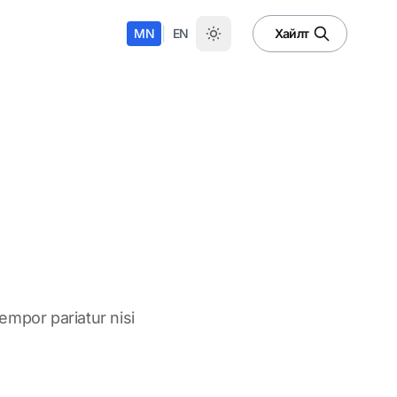
|
MN
EN
Хайлт
tempor pariatur nisi