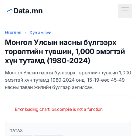
Data.mn
Togg
Өгөгдөл
›
Хүн ам зүй
Монгол Улсын насны бүлгээрх
төрөлтийн түвшин, 1,000 эмэгтэй
хүн тутамд (1980-2024)
Монгол Улсын насны бүлгээрх төрөлтийн түвшин 1,000
эмэгтэй хүн тутамд 1980-2024 онд, 15-19-өөс 45-49
насны таван жилийн бүлгээр ангилсан.
Error loading chart: on.compile is not a function
ТАТАХ