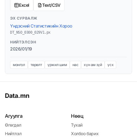
Excel
Text/CSV
ЭХ СУРВАЛЖ
Үндэсний Статистикийн Хороо
DT_NSO_0300_029V1.px
НИЙТЭЛСЭН
2026/01/19
монгол
төрөлт
үржил шим
нас
хүн ам зүй
үсх
Data.mn
Агуулга
Нөөц
Өгөгдөл
Тухай
Нийтлэл
Холбоо барих