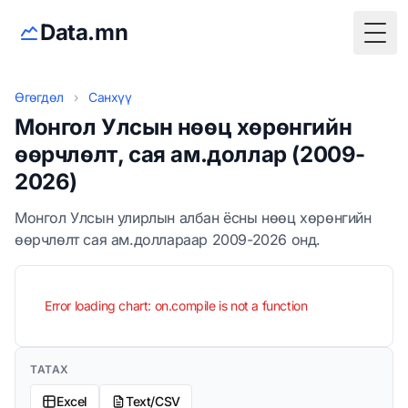
Data.mn
Togg
Өгөгдөл
›
Санхүү
Монгол Улсын нөөц хөрөнгийн
өөрчлөлт, сая ам.доллар (2009-
2026)
Монгол Улсын улирлын албан ёсны нөөц хөрөнгийн
өөрчлөлт сая ам.доллараар 2009-2026 онд.
Error loading chart: on.compile is not a function
ТАТАХ
Excel
Text/CSV