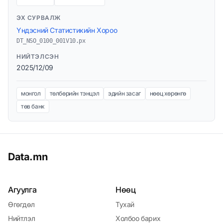
ЭХ СУРВАЛЖ
Үндэсний Статистикийн Хороо
DT_NSO_0100_001V10.px
НИЙТЭЛСЭН
2025/12/09
монгол
төлбөрийн тэнцэл
эдийн засаг
нөөц хөрөнгө
төв банк
Data.mn
Агуулга
Нөөц
Өгөгдөл
Тухай
Нийтлэл
Холбоо барих