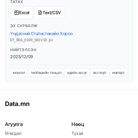
ТАТАХ
Excel
Text/CSV
ЭХ СУРВАЛЖ
Үндэсний Статистикийн Хороо
DT_NSO_0100_001V10.px
НИЙТЭЛСЭН
2025/12/09
монгол
төлбөрийн тэнцэл
эдийн засаг
экспорт
импорт
Data.mn
Агуулга
Нөөц
Өгөгдөл
Тухай