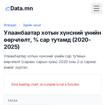
Data.mn
Togg
Өгөгдөл
›
Эдийн засаг
Улаанбаатар хотын хүнсний үнийн
өөрчлөлт, % сар тутамд (2020-
2025)
Улаанбаатар хотын хүнсний үнийн сар тутмын
өөрчлөлт (сараас сарын хувь) 2020 оны 2-р сараас
өнөөг хүртэл.
Error loading chart: on.compile is not a function
ТАТАХ