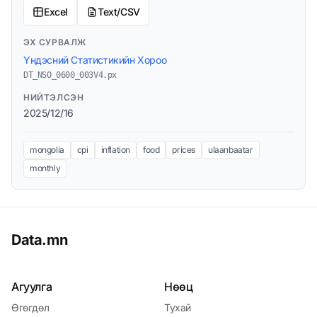
Excel
Text/CSV
ЭХ СУРВАЛЖ
Үндэсний Статистикийн Хороо
DT_NSO_0600_003V4.px
НИЙТЭЛСЭН
2025/12/16
mongolia
cpi
inflation
food
prices
ulaanbaatar
monthly
Data.mn
Агуулга
Нөөц
Өгөгдөл
Тухай