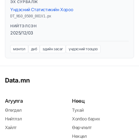
ЭХ СУРВАЛЖ
Үндэсний Статистикийн Хороо
DT_NSO_0500_001V1.px
НИЙТЭЛСЭН
2025/12/03
монгол
днб
эдийн засаг
үндэсний тооцоо
Data.mn
Агуулга
Нөөц
Өгөгдөл
Тухай
Нийтлэл
Холбоо барих
Хайлт
Өөрчлөлт
Нөхцөл