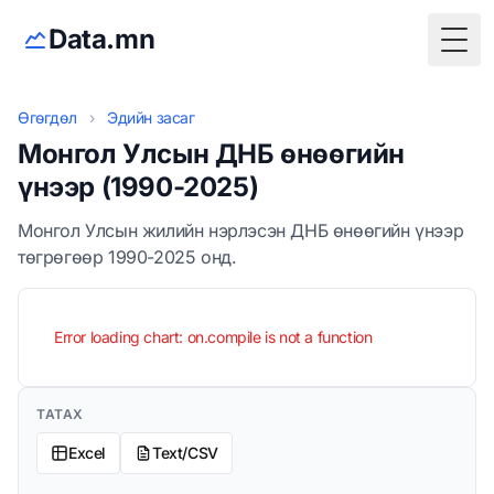
Data.mn
Togg
Өгөгдөл
›
Эдийн засаг
Монгол Улсын ДНБ өнөөгийн
үнээр (1990-2025)
Монгол Улсын жилийн нэрлэсэн ДНБ өнөөгийн үнээр
төгрөгөөр 1990-2025 онд.
Error loading chart: on.compile is not a function
ТАТАХ
Excel
Text/CSV