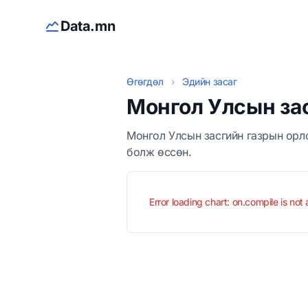
Data.mn
Өгөгдөл
›
Эдийн засаг
Монгол Улсын зас
Монгол Улсын засгийн газрын орло
болж өссөн.
Error loading chart: on.compile is not 