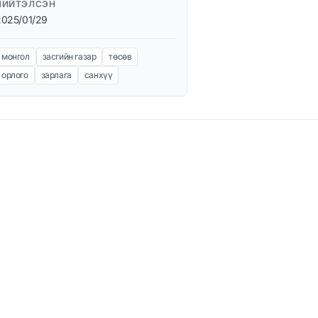
НИЙТЭЛСЭН
2025/01/29
монгол
засгийн газар
төсөв
орлого
зарлага
санхүү