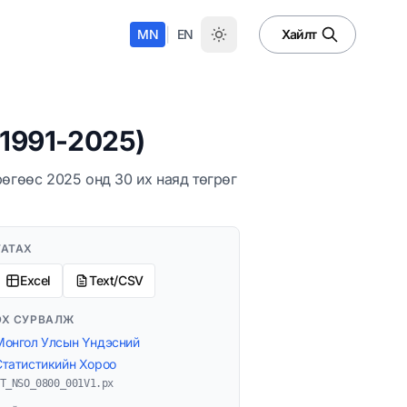
|
MN
EN
Хайлт
(1991-2025)
рөгөөс 2025 онд 30 их наяд төгрөг
ТАТАХ
Excel
Text/CSV
ЭХ СУРВАЛЖ
Монгол Улсын Үндэсний
Статистикийн Хороо
T_NSO_0800_001V1.px