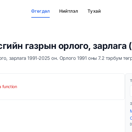
Өгөгдөл
Нийтлэл
Тухай
гийн газрын орлого, зарлага 
го, зарлага 1991-2025 он. Орлого 1991 оны 7.2 тэрбум төг
a function
D