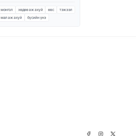
монгол
хөдөө аж ахуй
өвс
тэжээл
мал аж ахуй
бүсийн үнэ