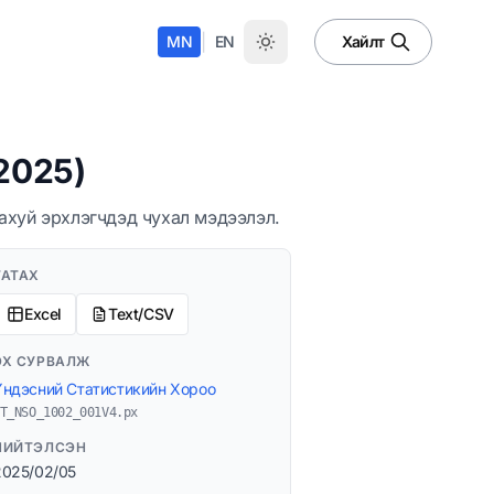
|
MN
EN
Хайлт
2025)
 ахуй эрхлэгчдэд чухал мэдээлэл.
ТАТАХ
Excel
Text/CSV
ЭХ СУРВАЛЖ
Үндэсний Статистикийн Хороо
T_NSO_1002_001V4.px
НИЙТЭЛСЭН
2025/02/05