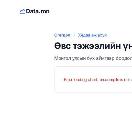
Data.mn
Өгөгдөл
›
Хөдөө аж ахуй
Өвс тэжээлийн үн
Монгол улсын бүх аймгаар боодолт
Error loading chart: on.compile is not 