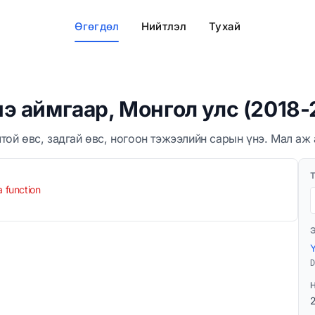
Өгөгдөл
Нийтлэл
Тухай
э аймгаар, Монгол улс (2018-
ой өвс, задгай өвс, ногоон тэжээлийн сарын үнэ. Мал аж
a function
D