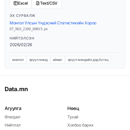
Excel
Text/CSV
ЭХ СУРВАЛЖ
Монгол Улсын Үндэсний Статистикийн Хороо
DT_NSO_2100_008V3.px
НИЙТЭЛСЭН
2026/02/26
монгол
эрүүл мэнд
аймаг
эрүүл мэндийн дэд бүтэц
Data.mn
Агуулга
Нөөц
Өгөгдөл
Тухай
Нийтлэл
Холбоо барих