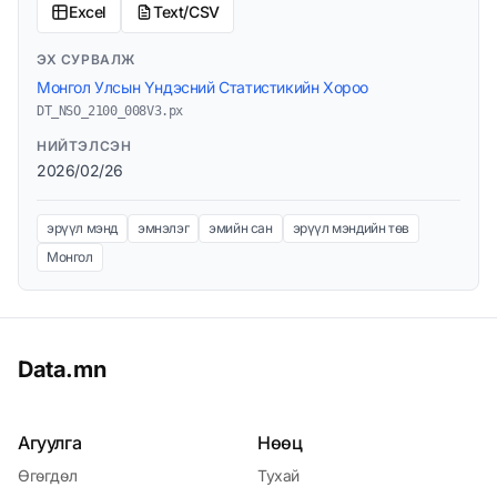
Excel
Text/CSV
ЭХ СУРВАЛЖ
Монгол Улсын Үндэсний Статистикийн Хороо
DT_NSO_2100_008V3.px
НИЙТЭЛСЭН
2026/02/26
эрүүл мэнд
эмнэлэг
эмийн сан
эрүүл мэндийн төв
Монгол
Data.mn
Агуулга
Нөөц
Өгөгдөл
Тухай