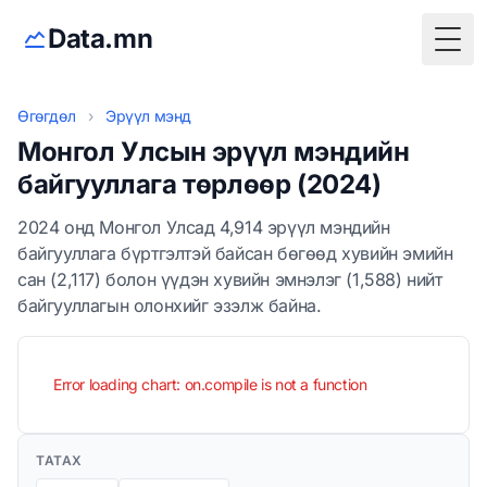
Data.mn
Togg
Өгөгдөл
›
Эрүүл мэнд
Монгол Улсын эрүүл мэндийн
байгууллага төрлөөр (2024)
2024 онд Монгол Улсад 4,914 эрүүл мэндийн
байгууллага бүртгэлтэй байсан бөгөөд хувийн эмийн
сан (2,117) болон үүдэн хувийн эмнэлэг (1,588) нийт
байгууллагын олонхийг эзэлж байна.
Error loading chart: on.compile is not a function
ТАТАХ