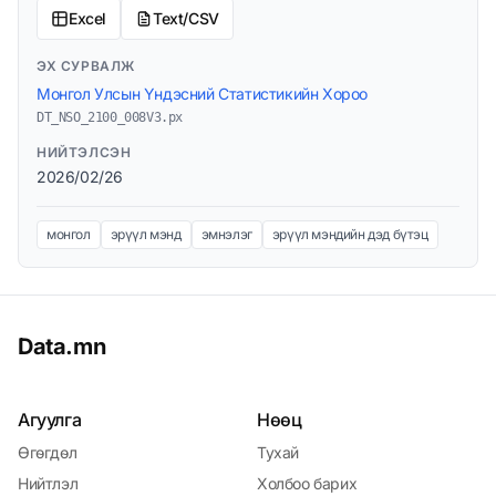
Excel
Text/CSV
ЭХ СУРВАЛЖ
Монгол Улсын Үндэсний Статистикийн Хороо
DT_NSO_2100_008V3.px
НИЙТЭЛСЭН
2026/02/26
монгол
эрүүл мэнд
эмнэлэг
эрүүл мэндийн дэд бүтэц
Data.mn
Агуулга
Нөөц
Өгөгдөл
Тухай
Нийтлэл
Холбоо барих