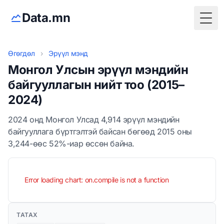
Data.mn
Togg
Өгөгдөл
›
Эрүүл мэнд
Монгол Улсын эрүүл мэндийн
байгууллагын нийт тоо (2015–
2024)
2024 онд Монгол Улсад 4,914 эрүүл мэндийн
байгууллага бүртгэлтэй байсан бөгөөд 2015 оны
3,244-өөс 52%-иар өссөн байна.
Error loading chart: on.compile is not a function
ТАТАХ