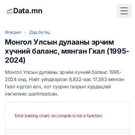
Data.mn
Togg
Өгөгдөл
›
Дэд бүтэц
Монгол Улсын дулааны эрчим
хүчний баланс, мянган Гкал (1995-
2024)
Монгол Улсын дулааны эрчим хүчний баланс 1995-
2024 онд. Нийт үйлдвэрлэл 6,832-аас 17,383 мянган
Гкал хүртэл өсч, хот суурин газрын хурдацтай
хөгжлөөс шалтгаалсан.
Error loading chart: on.compile is not a function