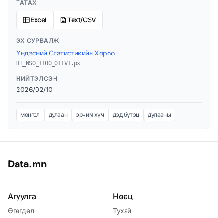
ТАТАХ
Excel
Text/CSV
ЭХ СУРВАЛЖ
Үндэсний Статистикийн Хороо
DT_NSO_1100_011V1.px
НИЙТЭЛСЭН
2026/02/10
монгол
дулаан
эрчим хүч
дэд бүтэц
дулааны
Data.mn
Агуулга
Нөөц
Өгөгдөл
Тухай