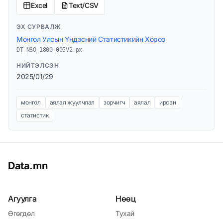
Excel
Text/CSV
ЭХ СУРВАЛЖ
Монгол Улсын Үндэсний Статистикийн Хороо
DT_NSO_1800_005V2.px
НИЙТЭЛСЭН
2025/01/29
монгол
аялал жуулчлал
зорчигч
аялал
ирсэн
статистик
Data.mn
Агуулга
Нөөц
Өгөгдөл
Тухай