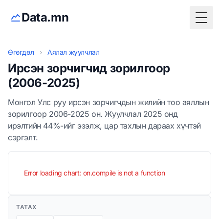
Data.mn
Togg
Өгөгдөл
›
Аялал жуулчлал
Ирсэн зорчигчид зорилгоор
(2006-2025)
Монгол Улс руу ирсэн зорчигчдын жилийн тоо аяллын
зорилгоор 2006-2025 он. Жуулчлал 2025 онд
ирэлтийн 44%-ийг эзэлж, цар тахлын дараах хүчтэй
сэргэлт.
Error loading chart: on.compile is not a function
ТАТАХ