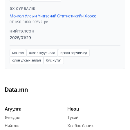
ЭХ СУРВАЛЖ
Монгол Улсын Үндэсний Статистикийн Хороо
DT_NSO_1800_005V2.px
НИЙТЭЛСЭН
2025/01/29
монгол
аялал жуулчлал
ирсэн зорчигчид
олон улсын аялал
бүс нутаг
Data.mn
Агуулга
Нөөц
Өгөгдөл
Тухай
Нийтлэл
Холбоо барих