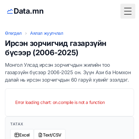
Data.mn
Togg
Өгөгдөл
›
Аялал жуулчлал
Ирсэн зорчигчид газарзүйн
бүсээр (2006-2025)
Монгол Улсад ирсэн зорчигчдын жилийн тоо
газарзүйн бүсээр 2006-2025 он. Зүүн Ази ба Номхон
далай нь ирсэн зорчигчдын 60 гаруй хувийг эзэлдэг.
Error loading chart: on.compile is not a function
ТАТАХ
Excel
Text/CSV