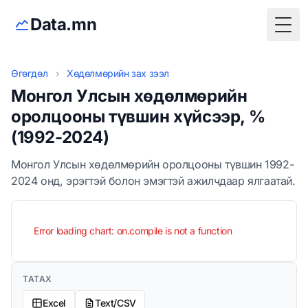
Data.mn
Togg
Өгөгдөл
›
Хөдөлмөрийн зах зээл
Монгол Улсын хөдөлмөрийн
оролцооны түвшин хүйсээр, %
(1992-2024)
Монгол Улсын хөдөлмөрийн оролцооны түвшин 1992-
2024 онд, эрэгтэй болон эмэгтэй ажилчдаар ялгаатай.
Error loading chart: on.compile is not a function
ТАТАХ
Excel
Text/CSV