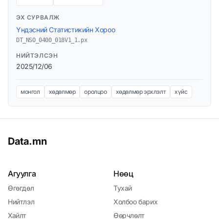
ЭХ СУРВАЛЖ
Үндэсний Статистикийн Хороо
DT_NSO_0400_018V1_1.px
НИЙТЭЛСЭН
2025/12/06
монгол
хөдөлмөр
оролцоо
хөдөлмөр эрхлэлт
хүйс
Data.mn
Агуулга
Нөөц
Өгөгдөл
Тухай
Нийтлэл
Холбоо барих
Хайлт
Өөрчлөлт