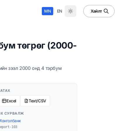
|
MN
EN
Хайлт
бум төгрөг (2000-
ийн зээл 2000 онд 4 тэрбум
ТАТАХ
Excel
Text/CSV
ЭХ СУРВАЛЖ
Монголбанк
eport-103