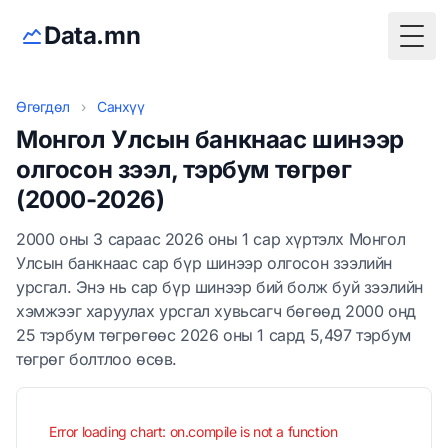
Data.mn
Togg
Өгөгдөл
›
Санхүү
Монгол Улсын банкнаас шинээр
олгосон зээл, тэрбум төгрөг
(2000-2026)
2000 оны 3 сараас 2026 оны 1 сар хүртэлх Монгол
Улсын банкнаас сар бүр шинээр олгосон зээлийн
урсгал. Энэ нь сар бүр шинээр бий болж буй зээлийн
хэмжээг харуулах урсгал хувьсагч бөгөөд 2000 онд
25 тэрбум төгрөгөөс 2026 оны 1 сард 5,497 тэрбум
төгрөг болтлоо өсөв.
Error loading chart: on.compile is not a function