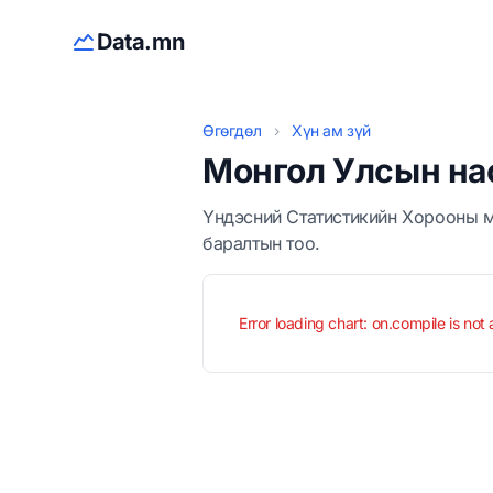
Data.mn
Өгөгдөл
›
Хүн ам зүй
Монгол Улсын нас
Үндэсний Статистикийн Хорооны м
баралтын тоо.
Error loading chart: on.compile is not 