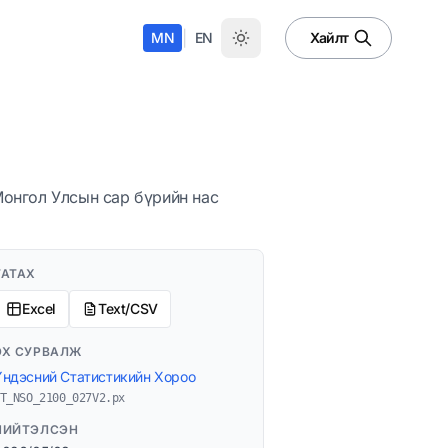
|
MN
EN
Хайлт
Монгол Улсын сар бүрийн нас
ТАТАХ
Excel
Text/CSV
ЭХ СУРВАЛЖ
Үндэсний Статистикийн Хороо
T_NSO_2100_027V2.px
НИЙТЭЛСЭН