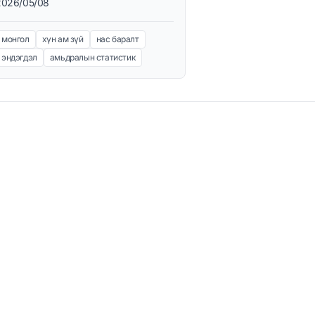
2026/05/08
монгол
хүн ам зүй
нас баралт
эндэгдэл
амьдралын статистик