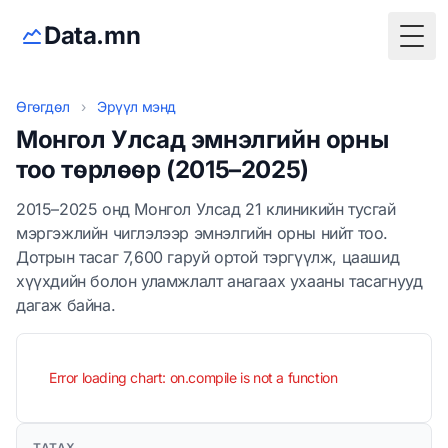
Data.mn
Togg
Өгөгдөл
›
Эрүүл мэнд
Монгол Улсад эмнэлгийн орны
тоо төрлөөр (2015–2025)
2015–2025 онд Монгол Улсад 21 клиникийн тусгай
мэргэжлийн чиглэлээр эмнэлгийн орны нийт тоо.
Дотрын тасаг 7,600 гаруй ортой тэргүүлж, цаашид
хүүхдийн болон уламжлалт анагаах ухааны тасагнууд
дагаж байна.
Error loading chart: on.compile is not a function
ТАТАХ