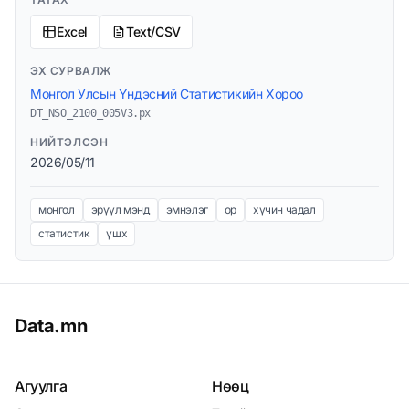
Excel
Text/CSV
ЭХ СУРВАЛЖ
Монгол Улсын Үндэсний Статистикийн Хороо
DT_NSO_2100_005V3.px
НИЙТЭЛСЭН
2026/05/11
монгол
эрүүл мэнд
эмнэлэг
ор
хүчин чадал
статистик
үшх
Data.mn
Агуулга
Нөөц