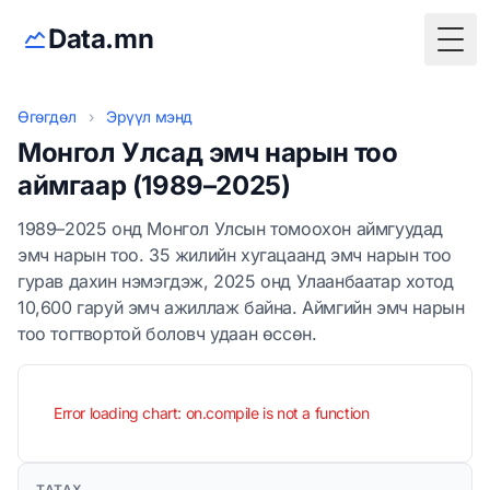
Data.mn
Togg
Өгөгдөл
›
Эрүүл мэнд
Монгол Улсад эмч нарын тоо
аймгаар (1989–2025)
1989–2025 онд Монгол Улсын томоохон аймгуудад
эмч нарын тоо. 35 жилийн хугацаанд эмч нарын тоо
гурав дахин нэмэгдэж, 2025 онд Улаанбаатар хотод
10,600 гаруй эмч ажиллаж байна. Аймгийн эмч нарын
тоо тогтвортой боловч удаан өссөн.
Error loading chart: on.compile is not a function
ТАТАХ