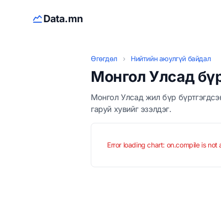
Data.mn
Өгөгдөл
›
Нийтийн аюулгүй байдал
Монгол Улсад бүр
Монгол Улсад жил бүр бүртгэгдсэн
гаруй хувийг эзэлдэг.
Error loading chart: on.compile is not 