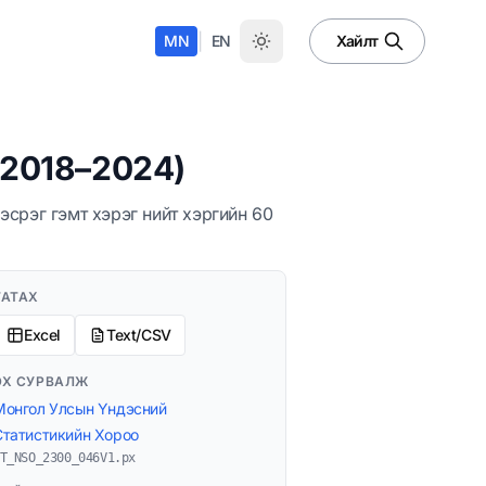
|
MN
EN
Хайлт
(2018–2024)
эсрэг гэмт хэрэг нийт хэргийн 60
ТАТАХ
Excel
Text/CSV
ЭХ СУРВАЛЖ
Монгол Улсын Үндэсний
Статистикийн Хороо
T_NSO_2300_046V1.px