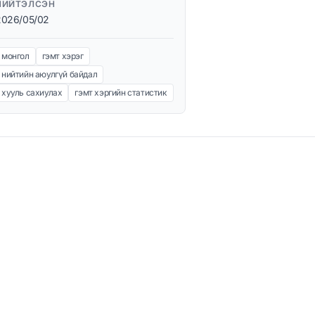
НИЙТЭЛСЭН
2026/05/02
монгол
гэмт хэрэг
нийтийн аюулгүй байдал
хууль сахиулах
гэмт хэргийн статистик