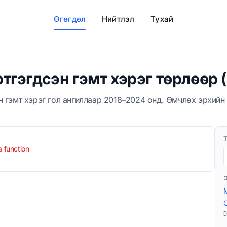
Өгөгдөл
Нийтлэл
Тухай
тгэгдсэн гэмт хэрэг төрлөөр 
 гэмт хэрэг гол ангиллаар 2018–2024 онд. Өмчлөх эрхийн 
a function
D