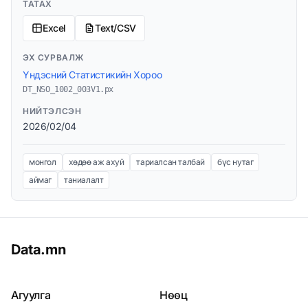
ТАТАХ
Excel
Text/CSV
ЭХ СУРВАЛЖ
Үндэсний Статистикийн Хороо
DT_NSO_1002_003V1.px
НИЙТЭЛСЭН
2026/02/04
монгол
хөдөө аж ахуй
тариалсан талбай
бүс нутаг
аймаг
таниалалт
Data.mn
Агуулга
Нөөц