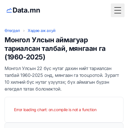
Data.mn
Togg
Өгөгдөл
›
Хөдөө аж ахуй
Монгол Улсын аймагуар
тариалсан талбай, мянгаан га
(1960-2025)
Монгол Улсын 22 бүс нутаг дахин нийт тариалсан
талбай 1960-2025 онд, мянгаан га тооцоотой. Зурагт
10 хилний бүс нутаг үзүүлэх; бүх аймагын бүрэн
өгөгдөл татах боломжтой.
Error loading chart: on.compile is not a function