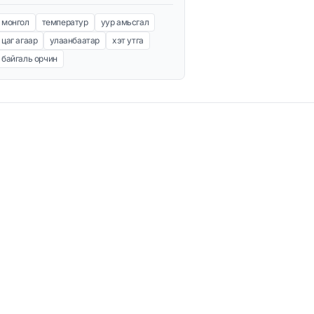
монгол
температур
уур амьсгал
цаг агаар
улаанбаатар
хэт утга
байгаль орчин