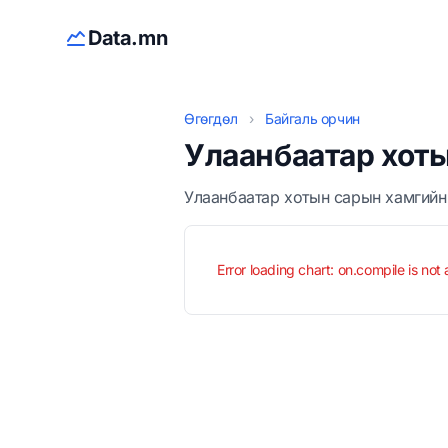
Data.mn
Өгөгдөл
›
Байгаль орчин
Улаанбаатар хоты
Улаанбаатар хотын сарын хамгийн 
Error loading chart: on.compile is not 