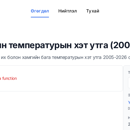
Өгөгдөл
Нийтлэл
Тухай
н температурын хэт утга (20
их болон хамгийн бага температурын хэт утга 2005-2026 
a function
D