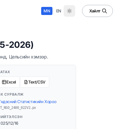
|
MN
EN
Хайлт
05-2026)
онд, Цельсийн хэмээр.
ТАТАХ
Excel
Text/CSV
ЭХ СУРВАЛЖ
Үндэсний Статистикийн Хороо
T_NSO_2400_022V2.px
НИЙТЭЛСЭН
2025/12/16