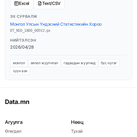
Excel
Text/CSV
ЭХ СУРВАЛЖ
Монгол Улсын Үндэсний Статистикийн Хороо
DT_NSO_1800_005V2.px
НИЙТЭЛСЭН
2026/04/28
монгол
аялал жуулчлал
гадаадын жуулчид
бүс нутаг
зүүн ази
Data.mn
Агуулга
Нөөц
Өгөгдөл
Тухай