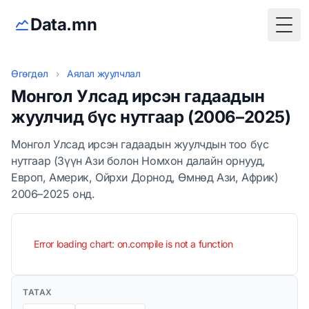
Data.mn
Togg
Өгөгдөл
›
Аялал жуулчлал
Монгол Улсад ирсэн гадаадын
жуулчид бүс нутгаар (2006–2025)
Монгол Улсад ирсэн гадаадын жуулчдын тоо бүс
нутгаар (Зүүн Ази болон Номхон далайн орнууд,
Европ, Америк, Ойрхи Дорнод, Өмнөд Ази, Африк)
2006–2025 онд.
Error loading chart: on.compile is not a function
ТАТАХ