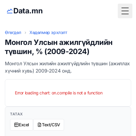
Data.mn
Togg
Өгөгдөл
›
Хөдөлмөр эрхлэлт
Монгол Улсын ажилгүйдлийн
түвшин, % (2009-2024)
Монгол Улсын жилийн ажилгүйдлийн түвшин (ажиллах
хүчний хувь) 2009-2024 онд.
Error loading chart: on.compile is not a function
ТАТАХ
Excel
Text/CSV