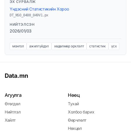
ЭХ СУРВАЛЖ
Үндэсний Статистикийн Хороо
DT_NSO_0400_049V1.px
НИЙТЭЛСЭН
2026/01/03
монгол
ажилгүйдэл
хөдөлмөр эрхлэлт
статистик
үсх
Data.mn
Агуулга
Нөөц
Өгөгдөл
Тухай
Нийтлэл
Холбоо барих
Хайлт
Өөрчлөлт
Нөхцөл