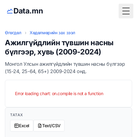
Data.mn
Togg
Өгөгдөл
›
Хөдөлмөрийн зах зээл
Ажилгүйдлийн түвшин насны
бүлгээр, хувь (2009-2024)
Монгол Улсын ажилгүйдлийн түвшин насны бүлгээр
(15-24, 25-64, 65+) 2009-2024 онд.
Error loading chart: on.compile is not a function
ТАТАХ
Excel
Text/CSV