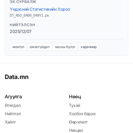
ЭХ СУРВАЛЖ
Үндэсний Статистикийн Хороо
DT_NSO_0400_049V1.px
НИЙТЭЛСЭН
2025/12/07
монгол
ажилгүйдэл
насны бүлэг
хөдөлмөр
Data.mn
Агуулга
Нөөц
Өгөгдөл
Тухай
Нийтлэл
Холбоо барих
Хайлт
Өөрчлөлт
Нөхцөл