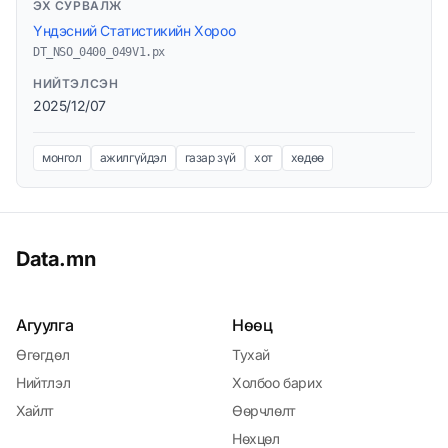
ЭХ СУРВАЛЖ
Үндэсний Статистикийн Хороо
DT_NSO_0400_049V1.px
НИЙТЭЛСЭН
2025/12/07
монгол
ажилгүйдэл
газар зүй
хот
хөдөө
Data.mn
Агуулга
Нөөц
Өгөгдөл
Тухай
Нийтлэл
Холбоо барих
Хайлт
Өөрчлөлт
Нөхцөл