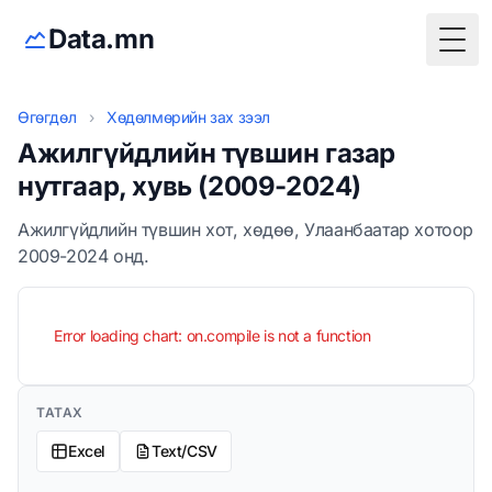
Data.mn
Togg
Өгөгдөл
›
Хөдөлмөрийн зах зээл
Ажилгүйдлийн түвшин газар
нутгаар, хувь (2009-2024)
Ажилгүйдлийн түвшин хот, хөдөө, Улаанбаатар хотоор
2009-2024 онд.
Error loading chart: on.compile is not a function
ТАТАХ
Excel
Text/CSV