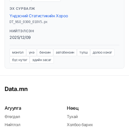
ЭХ СУРВАЛЖ
Үндэсний Статистикийн Хороо
DT_NSO_0300_010V5.px
НИЙТЭЛСЭН
2025/12/09
монгол
үнэ
бензин
автобензин
түлш
долоо хоног
бүс нутаг
эдийн засаг
Data.mn
Агуулга
Нөөц
Өгөгдөл
Тухай
Нийтлэл
Холбоо барих