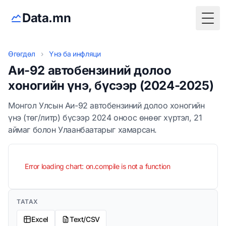
Data.mn
Togg
Өгөгдөл
›
Үнэ ба инфляци
Аи-92 автобензиний долоо
хоногийн үнэ, бүсээр (2024-2025)
Монгол Улсын Аи-92 автобензиний долоо хоногийн
үнэ (төг/литр) бүсээр 2024 оноос өнөөг хүртэл, 21
аймаг болон Улаанбаатарыг хамарсан.
Error loading chart: on.compile is not a function
ТАТАХ
Excel
Text/CSV