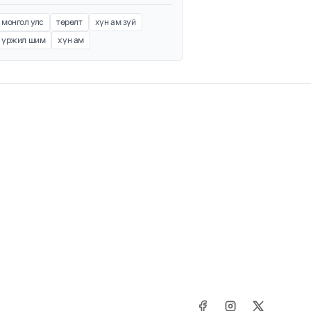
монгол улс
төрөлт
хүн ам зүй
үржил шим
хүн ам