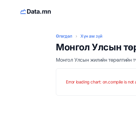
Data.mn
Өгөгдөл
›
Хүн ам зүй
Монгол Улсын төр
Монгол Улсын жилийн төрөлтийн т
Error loading chart: on.compile is not 