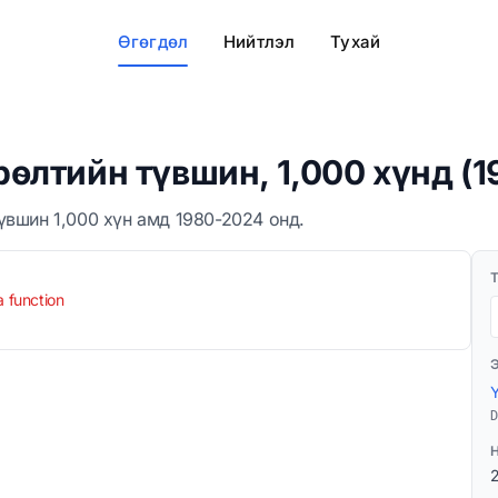
Өгөгдөл
Нийтлэл
Тухай
өлтийн түвшин, 1,000 хүнд (
үвшин 1,000 хүн амд 1980-2024 онд.
a function
D