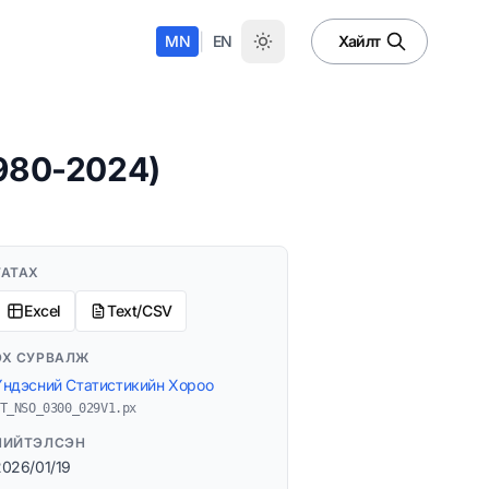
|
MN
EN
Хайлт
1980-2024)
ТАТАХ
Excel
Text/CSV
ЭХ СУРВАЛЖ
Үндэсний Статистикийн Хороо
T_NSO_0300_029V1.px
НИЙТЭЛСЭН
2026/01/19