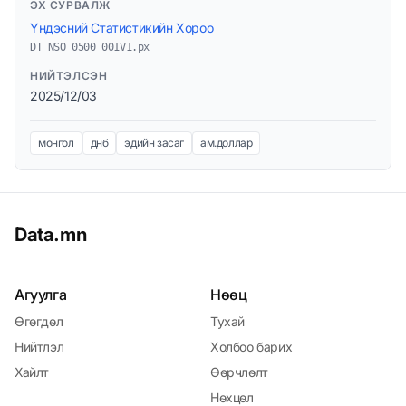
ЭХ СУРВАЛЖ
Үндэсний Статистикийн Хороо
DT_NSO_0500_001V1.px
НИЙТЭЛСЭН
2025/12/03
монгол
днб
эдийн засаг
ам.доллар
Data.mn
Агуулга
Нөөц
Өгөгдөл
Тухай
Нийтлэл
Холбоо барих
Хайлт
Өөрчлөлт
Нөхцөл