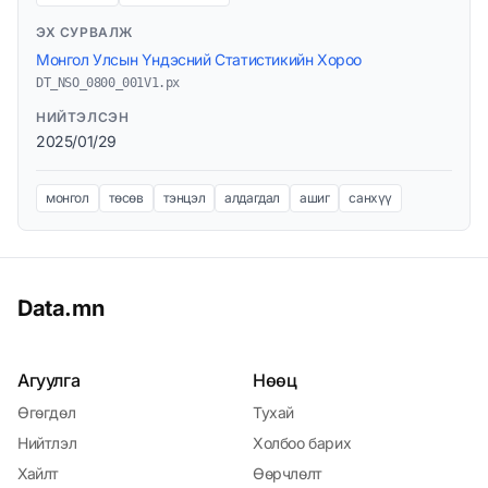
ЭХ СУРВАЛЖ
Монгол Улсын Үндэсний Статистикийн Хороо
DT_NSO_0800_001V1.px
НИЙТЭЛСЭН
2025/01/29
монгол
төсөв
тэнцэл
алдагдал
ашиг
санхүү
Data.mn
Агуулга
Нөөц
Өгөгдөл
Тухай
Нийтлэл
Холбоо барих
Хайлт
Өөрчлөлт