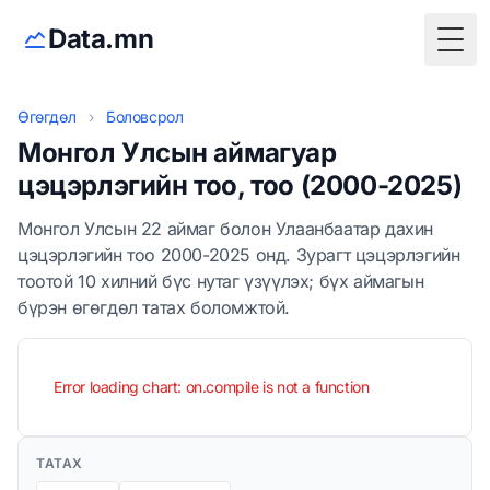
Data.mn
Togg
Өгөгдөл
›
Боловсрол
Монгол Улсын аймагуар
цэцэрлэгийн тоо, тоо (2000-2025)
Монгол Улсын 22 аймаг болон Улаанбаатар дахин
цэцэрлэгийн тоо 2000-2025 онд. Зурагт цэцэрлэгийн
тоотой 10 хилний бүс нутаг үзүүлэх; бүх аймагын
бүрэн өгөгдөл татах боломжтой.
Error loading chart: on.compile is not a function
ТАТАХ