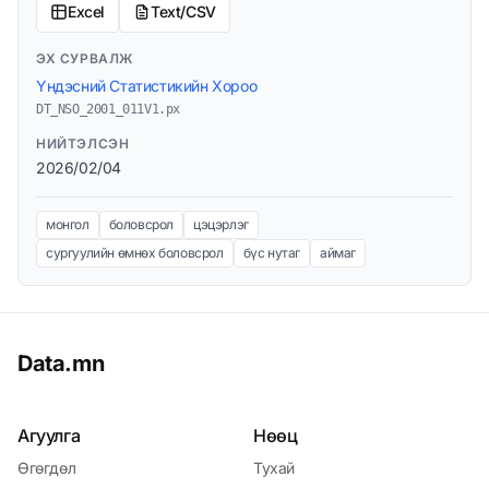
Excel
Text/CSV
ЭХ СУРВАЛЖ
Үндэсний Статистикийн Хороо
DT_NSO_2001_011V1.px
НИЙТЭЛСЭН
2026/02/04
монгол
боловсрол
цэцэрлэг
сургуулийн өмнөх боловсрол
бүс нутаг
аймаг
Data.mn
Агуулга
Нөөц
Өгөгдөл
Тухай