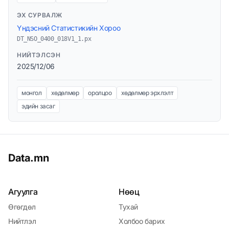
ЭХ СУРВАЛЖ
Үндэсний Статистикийн Хороо
DT_NSO_0400_018V1_1.px
НИЙТЭЛСЭН
2025/12/06
монгол
хөдөлмөр
оролцоо
хөдөлмөр эрхлэлт
эдийн засаг
Data.mn
Агуулга
Нөөц
Өгөгдөл
Тухай
Нийтлэл
Холбоо барих