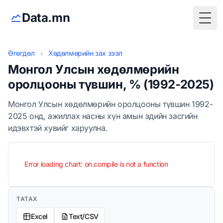
Data.mn
Togg
Өгөгдөл
›
Хөдөлмөрийн зах зээл
Монгол Улсын хөдөлмөрийн
оролцооны түвшин, % (1992-2025)
Монгол Улсын хөдөлмөрийн оролцооны түвшин 1992-
2025 онд, ажиллах насны хүн амын эдийн засгийн
идэвхтэй хувийг харуулна.
Error loading chart: on.compile is not a function
ТАТАХ
Excel
Text/CSV