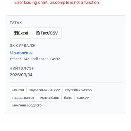
Error loading chart: on.compile is not a function
ТАТАХ
Excel
Text/CSV
ЭХ СУРВАЛЖ
Монголбанк
report-142-indicator-84992
НИЙТЭЛСЭН
2026/03/04
монгол
хадгаламжийн хүү
хүүгийн хэмжээ
гадаад валют
монголбанк
банк
санхүү
мөнгөний бодлого