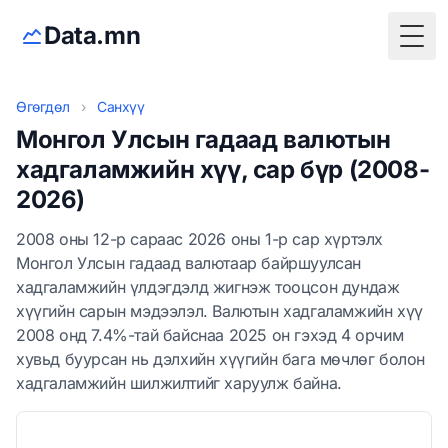
Data.mn
Togg
Өгөгдөл
›
Санхүү
Монгол Улсын гадаад валютын
хадгаламжийн хүү, сар бүр (2008-
2026)
2008 оны 12-р сараас 2026 оны 1-р сар хүртэлх
Монгол Улсын гадаад валютаар байршуулсан
хадгаламжийн үлдэгдэлд жигнэж тооцсон дундаж
хүүгийн сарын мэдээлэл. Валютын хадгаламжийн хүү
2008 онд 7.4%-тай байснаа 2025 он гэхэд 4 орчим
хувьд буурсан нь дэлхийн хүүгийн бага мөчлөг болон
хадгаламжийн шилжилтийг харуулж байна.