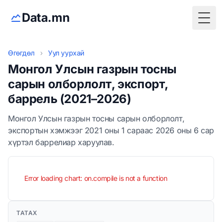
Data.mn
Togg
Өгөгдөл
›
Уул уурхай
Монгол Улсын газрын тосны
сарын олборлолт, экспорт,
баррель (2021–2026)
Монгол Улсын газрын тосны сарын олборлолт,
экспортын хэмжээг 2021 оны 1 сараас 2026 оны 6 сар
хүртэл баррелиар харуулав.
Error loading chart: on.compile is not a function
ТАТАХ