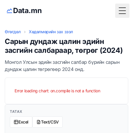
Data.mn
Togg
Өгөгдөл
›
Хөдөлмөрийн зах зээл
Сарын дундаж цалин эдийн
засгийн салбараар, төгрөг (2024)
Монгол Улсын эдийн засгийн салбар бүрийн сарын
дундаж цалин төгрөгөөр 2024 онд.
Error loading chart: on.compile is not a function
ТАТАХ
Excel
Text/CSV