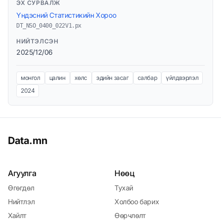
ЭХ СУРВАЛЖ
Үндэсний Статистикийн Хороо
DT_NSO_0400_022V1.px
НИЙТЭЛСЭН
2025/12/06
монгол
цалин
хөлс
эдийн засаг
салбар
үйлдвэрлэл
2024
Data.mn
Агуулга
Нөөц
Өгөгдөл
Тухай
Нийтлэл
Холбоо барих
Хайлт
Өөрчлөлт