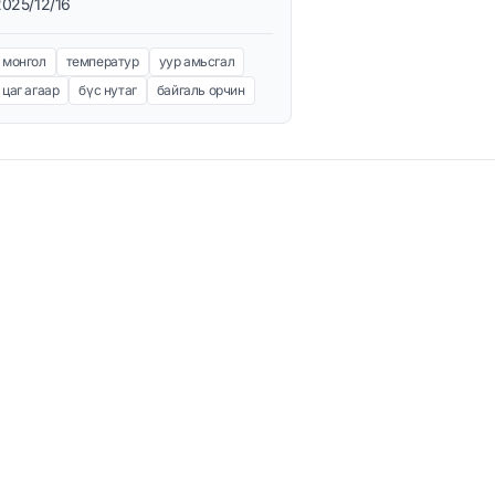
2025/12/16
монгол
температур
уур амьсгал
цаг агаар
бүс нутаг
байгаль орчин