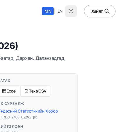
|
MN
EN
Хайлт
026)
аатар, Дархан, Даланзадгад,
ТАТАХ
Excel
Text/CSV
ЭХ СУРВАЛЖ
Үндэсний Статистикийн Хороо
T_NSO_2400_022V2.px
НИЙТЭЛСЭН