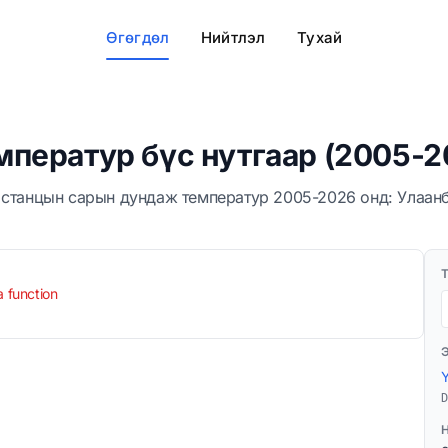
Өгөгдөл
Нийтлэл
Тухай
ператур бүс нутгаар (2005-2
 станцын сарын дундаж температур 2005-2026 онд: Улаанб
a function
D