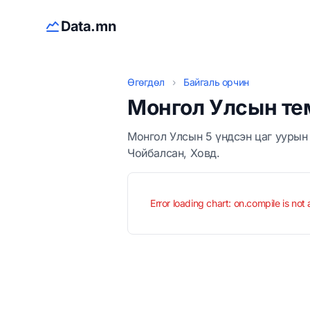
Data.mn
Өгөгдөл
›
Байгаль орчин
Монгол Улсын тем
Монгол Улсын 5 үндсэн цаг уурын
Чойбалсан, Ховд.
Error loading chart: on.compile is not 