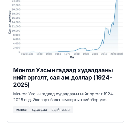
Монгол Улсын гадаад худалдааны
нийт эргэлт, сая ам.доллар (1924-
2025)
Монгол Улсын гадаад худалдааны нийт эргэлт 1924-
2025 онд. Экспорт болон импортын нийлбэр үнэ
өртөгийг сая ам.доллараар.
монгол
худалдаа
эдийн засаг