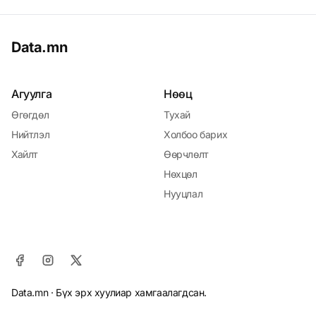
Data.mn
Агуулга
Нөөц
Өгөгдөл
Тухай
Нийтлэл
Холбоо барих
Хайлт
Өөрчлөлт
Нөхцөл
Нууцлал
Data.mn · Бүх эрх хуулиар хамгаалагдсан.