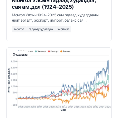
Монгол Улсын гадаад худалдаа,
сая ам.дол (1924–2025)
Монгол Улсын 1924–2025 оны гадаад худалдааны
нийт эргэлт, экспорт, импорт, баланс сая
ам.доллараар. Үндэсний Статистикийн Хорооны
монгол
гадаад худалдаа
экспорт
мэдээ.
Худалдаа