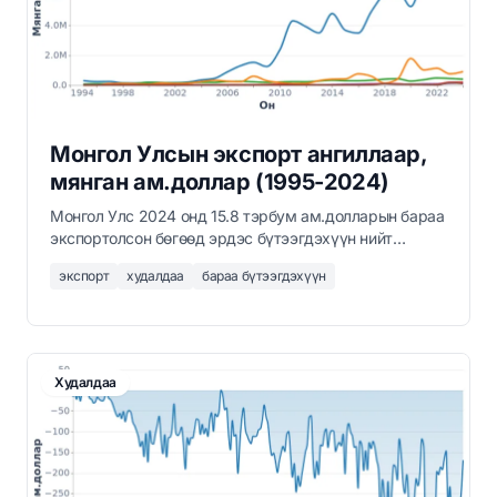
Монгол Улсын экспорт ангиллаар,
мянган ам.доллар (1995-2024)
Монгол Улс 2024 онд 15.8 тэрбум ам.долларын бараа
экспортолсон бөгөөд эрдэс бүтээгдэхүүн нийт
экспортын 87%-ийг эзэлж байна.
экспорт
худалдаа
бараа бүтээгдэхүүн
Худалдаа