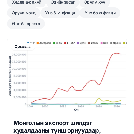
Хөдөө аж ахуй
Эдийн засаг
Эрчим хүч
Эрүүл мэнд
Үнэ & Инфляци
Үнэ ба инфляци
Өрх ба орлого
Худалдаа
Монголын экспорт шилдэг
худалдааны түнш орнуудаар,