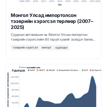
Монгол Улсад импортолсон
тээврийн хэрэгсэл төрлөөр (2007–
2025)
Суудлын автомашин нь Монгол Улсын импортын
тээврийн хэрэгслийн 80 гаруй хувийг эзэлдэг бөгөөд
2024 онд нийт 154,294 тээврийн хэрэгсэл
тээврийн хэрэгсэл
импорт
худалдаа
импортолсон нь 2007 оноос 4 дахин өссөн үзүүлэлт
юм.
Худалдаа