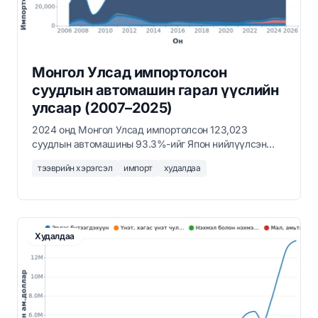
Монгол Улсад импортолсон
суудлын автомашин гарал үүслийн
улсаар (2007–2025)
2024 онд Монгол Улсад импортолсон 123,023
суудлын автомашины 93.3%-ийг Япон нийлүүлсэн
бөгөөд үүнийг БНХАУ (3,546) болон БНСУ (1,365)
тээврийн хэрэгсэл
импорт
худалдаа
дагаж байв. Энэ нь Монгол Улс Зүүн Азийн хуучин
автомашины импортоос хамаарч байгааг харуулж
байна.
Худалдаа