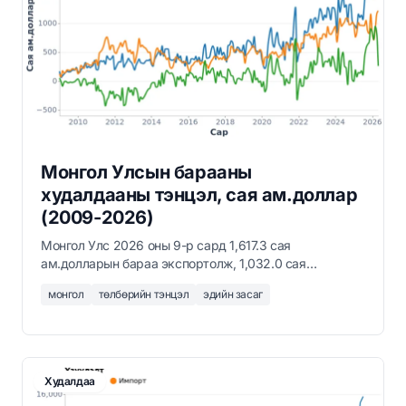
Монгол Улсын барааны
худалдааны тэнцэл, сая ам.доллар
(2009-2026)
Монгол Улс 2026 оны 9-р сард 1,617.3 сая
ам.долларын бараа экспортолж, 1,032.0 сая
ам.долларын бараа импортолсон нь 585.3 сая
монгол
төлбөрийн тэнцэл
эдийн засаг
ам.долларын худалдааны ашигтай гарсан.
Худалдаа