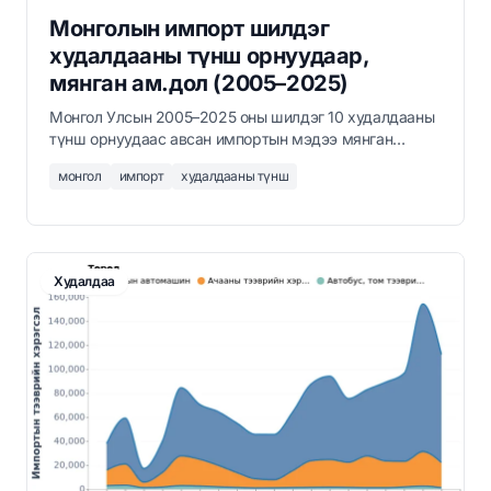
Монголын импорт шилдэг
худалдааны түнш орнуудаар,
мянган ам.дол (2005–2025)
Монгол Улсын 2005–2025 оны шилдэг 10 худалдааны
түнш орнуудаас авсан импортын мэдээ мянган
ам.доллараар. БНХАУ, ОХУ тэргүүлэх эх сурвалж.
монгол
импорт
худалдааны түнш
Бүх орнуудын мэдээ татаж авах боломжтой.
Худалдаа