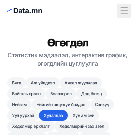
Data.mn
Togg
Өгөгдөл
Статистик мэдээлэл, интерактив график,
өгөгдлийн цуглуулга
Бүгд
Аж үйлдвэр
Аялал жуулчлал
Байгаль орчин
Боловсрол
Дэд бүтэц
Нийгэм
Нийтийн аюулгүй байдал
Санхүү
Уул уурхай
Худалдаа
Хүн ам зүй
Хөдөлмөр эрхлэлт
Хөдөлмөрийн зах зээл