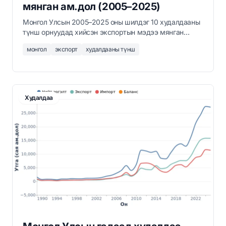
мянган ам.дол (2005–2025)
Монгол Улсын 2005–2025 оны шилдэг 10 худалдааны
түнш орнуудад хийсэн экспортын мэдээ мянган
ам.доллараар. БНХАУ нийт экспортын 90 гаруй
монгол
экспорт
худалдааны түнш
хувийг эзэлдэг.
Худалдаа